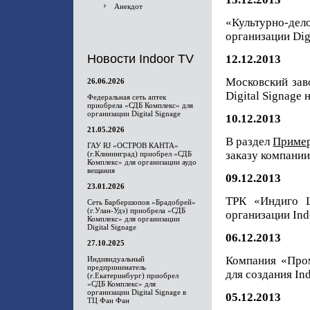
Анекдот
«Культурно-дело
организации Dig
Новости Indoor TV
12.12.2013
Московский зав
26.06.2026
Digital Signage 
Федеральная сеть аптек
приобрела «СДБ Комплекс» для
организации Digital Signage
10.12.2013
21.05.2026
В раздел
Приме
ГАУ RJ «ОСТРОВ КАНТА»
заказу компани
(г.Клининград) приобрел «СДБ
Комплекс» для организации аудо
вещания
09.12.2013
23.01.2026
ТРК «Индиго L
Сеть Барбершопов «Брадобрей»
(г.Улан-Удэ) приобрела «СДБ
организации Ind
Комплекс» для организации
Digital Signage
06.12.2013
27.10.2025
Компания «Пром
Индивидуальный
предприниматель
для создания In
(г.Екатеринбург) приобрел
«СДБ Комплекс» для
организации Digital Signage в
05.12.2013
ТЦ Фан Фан