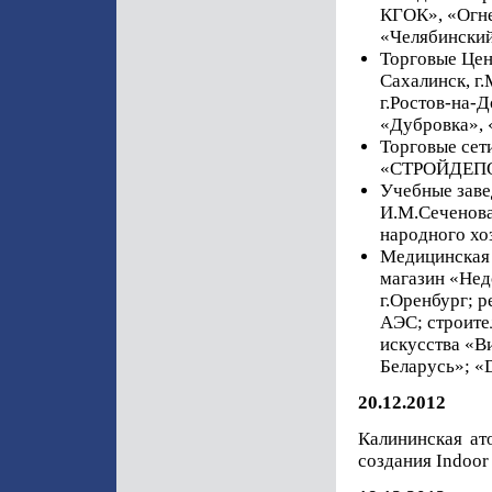
КГОК», «Огне
«Челябинский
Торговые Цен
Сахалинск, г.
г.Ростов-на-Д
«Дубровка», 
Торговые сет
«СТРОЙДЕПО»,
Учебные заве
И.М.Сеченова
народного хо
Медицинская 
магазин «Нед
г.Оренбург; р
АЭС; строите
искусства «В
Беларусь»; «
20.12.2012
Калининская ат
создания Indoor