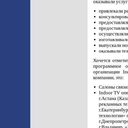
оказывали услуг
привлекали р
консультиров
предоставлял
предоставлял
осуществляли
изготавливали
выпускали но
оказывали те
Хочется отмети
программное о
организации In
компании, это:
Салоны связи
Indoor TV оп
г.Астана (Каз
рекламных те
г.Екатеринбу
технологии»
г.Днепропетр
г.Владимир, 