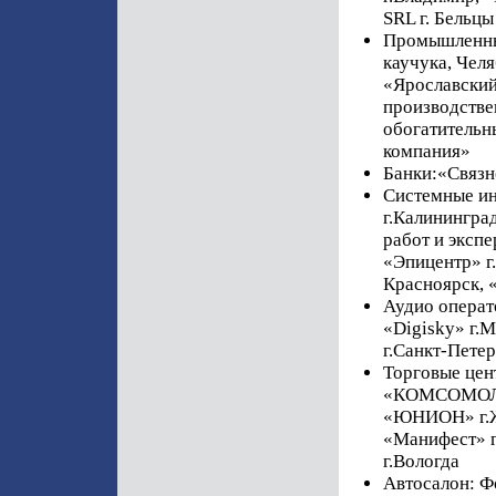
SRL г. Бельц
Промышленные
каучука, Чел
«Ярославский
производстве
обогатительн
компания»
Банки:«Связн
Системные и
г.Калинингра
работ и экспе
«Эпицентр» г.
Красноярск, 
Аудио операт
«Digisky» г.
г.Санкт-Пете
Торговые цент
«КОМСОМОЛЛ»
«ЮНИОН» г.Ж
«Манифест» г
г.Вологда
Автосалон: Ф