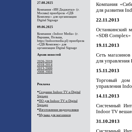
27.08.2025
Компания «Сиб
для развития In
Компания «ИН Диджитал» (г.
Москва) приобрела «СДБ
Комплекс» для организации
22.11.2013
Digital Signage
09.06.2025
Останкинский м
Компания «Indoor Media» (г.
«SDB Complex» д
Варшава, Польша,
https://indoormedia.pl) приобрела
«СДБ Комплекс» для
19.11.2013
организации Digital Signage
Сеть магазинов
Архив новостей
для управления 
2026-2019
2018-2014
2013-2009
15.11.2013
2008-2004
Торговый дом
Реклама
управления Indo
•
Создание Indoor TV и Digital
14.11.2013
Signage
•
ПО для Indoor TV и Digital
Системный Инт
Signage
•
Изготовление видеороликов
Indoor TV вешан
•
Музыка для магазинов
31.10.2013
Системный Инт