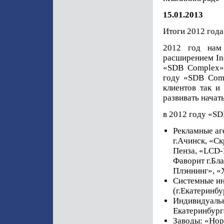
15.01.2013
Итоги 2012 года
2012 год нам
расширением Ind
«SDB Complex» 
году «SDB Comp
клиентов так и
развивать начат
в 2012 году «SD
Рекламные аге
г.Ачинск, «С
Пенза, «LCD-
Фаворит г.Бл
Плэннинг», «
Системные ин
(г.Екатеринбу
Индивидуальн
Екатеринбург
Заводы: «Нор