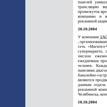
панелей уника
трансляцию в
промежуток вре
компанию и вн
рекламной акции
20.10.2004
У компании
ЗАО
, организовавши
сеть «Магител-
супермаркета,
числом ежеме
ежедневная про
человек. Кажд
панелями диаго
бакалейно-гаст
являются продв
данным отдела
рекламной комп
Челябинска, ком
10.10.2004