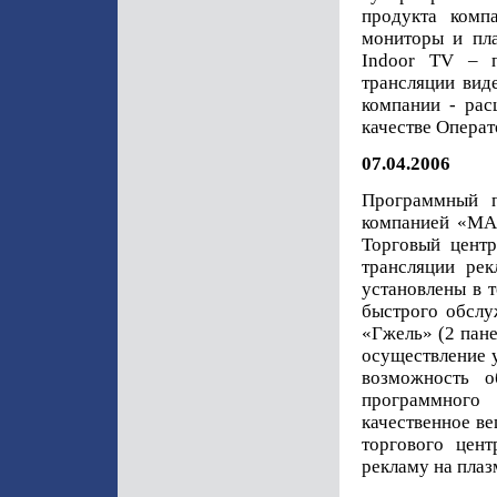
продукта ко
мониторы и пл
Indoor TV – п
трансляции вид
компании - рас
качестве Операто
07.04.2006
Программный п
компанией «МАГ
Торговый цент
трансляции ре
установлены в т
быстрого обслу
«Гжель» (2 пане
осуществление у
возможность о
программного
качественное в
торгового цен
рекламу на плаз