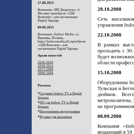
27.08.2025
28.10.2008
Компания «ИН Диджитал» (г.
Москва) приобрела «СДБ
Комплекс» для организации
Сеть магазин
Digital Signage
управления Indo
09.06.2025
22.10.2008
Компания «Indoor Media» (г.
Варшава, Польша,
https://indoormedia.pl) приобрела
В рамках выста
«СДБ Комплекс» для
организации Digital Signage
проходить с 30.
Архив новостей
будет возможнос
области профес
2026-2019
2018-2014
2013-2009
15.10.2008
2008-2004
Оборудованы In
Реклама
Тульская и Бего
•
Создание Indoor TV и Digital
дюймов. Всег
Signage
метрополитена, 
•
ПО для Indoor TV и Digital
на программном
Signage
•
Изготовление видеороликов
08.09.2008
•
Музыка для магазинов
Компания «Ind
вещающий в 59 м