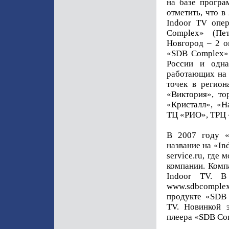
на базе програ
отметить, что в
Indoor TV опе
Complex» (Пе
Новгород – 2 о
«SDB Complex» 
России и одна
работающих на 
точек в регион
«Виктория», то
«Кристалл», «Н
ТЦ «РИО», ТРЦ 
В 2007 году «
название на «In
service.ru, где
компании. Комп
Indoor TV. В
www.sdbcomple
продукте «SDB 
TV. Новинкой 
плеера «SDB Com