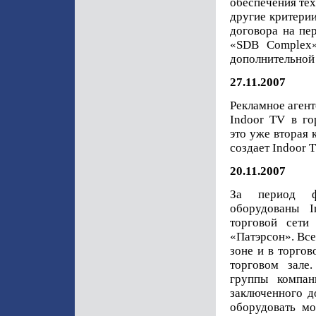
обеспечения тех
другие критери
договора на пе
«SDB Complex»
дополнительной
27.11.2007
Рекламное аген
Indoor TV в го
это уже вторая 
создает Indoor
20.11.2007
За период фе
оборудованы I
торговой сети
«Патэрсон». Все
зоне и в торгов
торговом зале
группы компа
заключенного д
оборудовать м