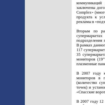
коммуникаций 
заключены дого
Complex» (много
продукта к ус
рекламы в «под
Вторым по ра
супермаркета
подразделения 
В рамках данног
117 супермаркет
35 супермаркет
мониторов (19”
плазменные пане
В 2007 году к
мониторов в п
(количество су
точек) и устан
«Спасские ворот
В 2007 году 12