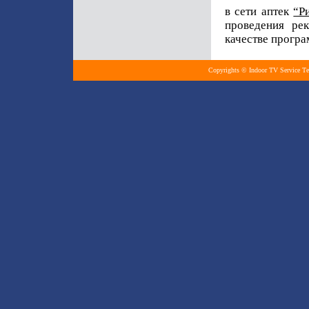
в сети аптек
“Р
проведения ре
качестве прогр
Copyrights © Indoor TV Service Те