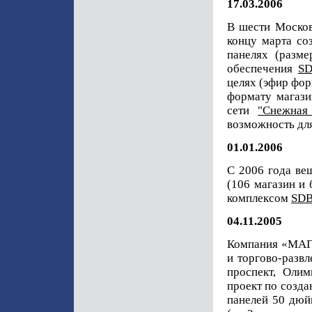
17.03.2006
В шести Москов
концу марта со
панелях (разме
обеспечения
S
целях (эфир фор
формату магази
сети
"Снежная
возможность дл
01.01.2006
С 2006 года ве
(106 магазин и
комплексом
SDB
04.11.2005
Компания «МАГИ
и торгово-разв
проспект, Олим
проект по созда
панелей 50 дюй