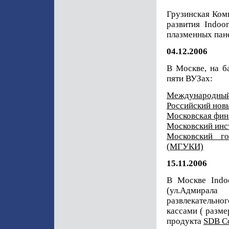
Грузинская Ко
развития Indoo
плазменных пане
04.12.2006
В Москве, на б
пяти ВУЗах:
Международный
Российский нов
Московская фи
Московский инс
Московский го
(МГУКИ)
15.11.2006
В Москве Indo
(ул.Адмирала
развлекательног
кассами ( разме
продукта
SDB C