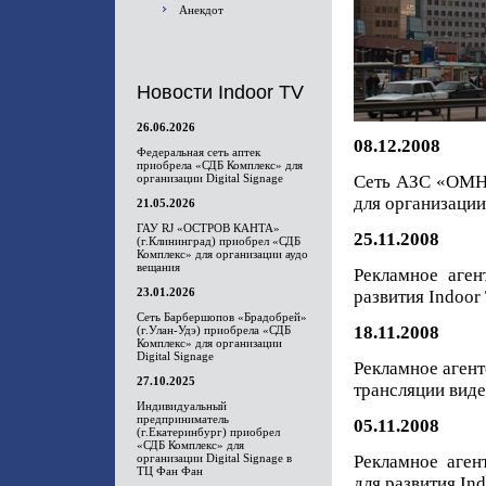
Анекдот
Новости Indoor TV
26.06.2026
08.12.2008
Федеральная сеть аптек
приобрела «СДБ Комплекс» для
организации Digital Signage
Сеть АЗС «ОМНИ
для организации
21.05.2026
ГАУ RJ «ОСТРОВ КАНТА»
25.11.2008
(г.Клининград) приобрел «СДБ
Комплекс» для организации аудо
вещания
Рекламное аге
23.01.2026
развития Indoor
Сеть Барбершопов «Брадобрей»
18.11.2008
(г.Улан-Удэ) приобрела «СДБ
Комплекс» для организации
Digital Signage
Рекламное аген
27.10.2025
трансляции вид
Индивидуальный
предприниматель
05.11.2008
(г.Екатеринбург) приобрел
«СДБ Комплекс» для
организации Digital Signage в
Рекламное аге
ТЦ Фан Фан
для развития In